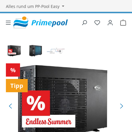
Alles rund um PP-Pool Easy
Du hast 0 Produ
War
Bildergalerie überspringen
Rabatt
%
Tipp