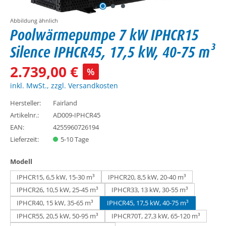
Abbildung ähnlich
Poolwärmepumpe 7 kW IPHCR15
Silence IPHCR45, 17,5 kW, 40-75 m³
2.739,00 €
%
inkl. MwSt., zzgl. Versandkosten
Hersteller:
Fairland
Artikelnr.:
AD009-IPHCR45
EAN:
4255960726194
Lieferzeit:
5-10 Tage
auswählen
Modell
IPHCR15, 6,5 kW, 15-30 m³
IPHCR20, 8,5 kW, 20-40 m³
IPHCR26, 10,5 kW, 25-45 m³
IPHCR33, 13 kW, 30-55 m³
IPHCR40, 15 kW, 35-65 m³
IPHCR45, 17,5 kW, 40-75 m³
IPHCR55, 20,5 kW, 50-95 m³
IPHCR70T, 27,3 kW, 65-120 m³