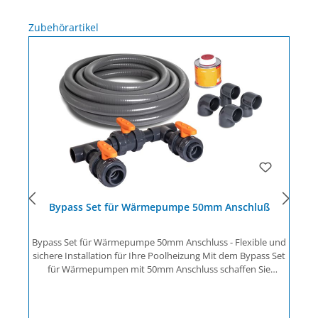
Produktgalerie überspringen
Zubehörartikel
Bypass Set für Wärmepumpe 50mm Anschluß
Bypass Set für Wärmepumpe 50mm Anschluss - Flexible und
sichere Installation für Ihre Poolheizung Mit dem Bypass Set
für Wärmepumpen mit 50mm Anschluss schaffen Sie
optimale Bedingungen für die Einbindung einer
Wärmepumpe, Solarheizung oder weiterer
s
Wasserverbraucher in Ihren bestehenden Pool-Filterkreislauf.