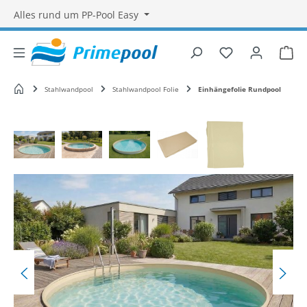
Alles rund um PP-Pool Easy
Du hast 0 Produ
War
Startseite
Stahlwandpool
Stahlwandpool Folie
Einhängefolie Rundpool
Bildergalerie überspringen