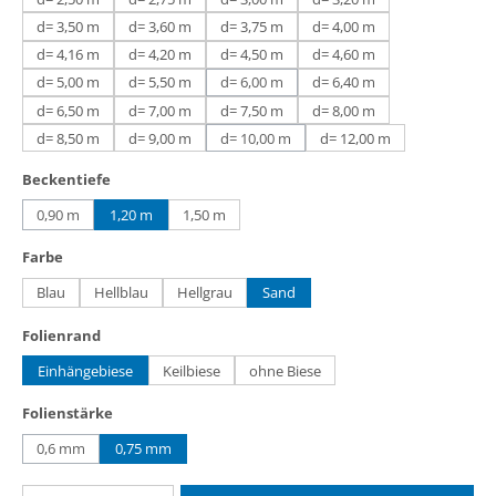
d= 3,50 m
d= 3,60 m
d= 3,75 m
d= 4,00 m
d= 4,16 m
d= 4,20 m
d= 4,50 m
d= 4,60 m
d= 5,00 m
d= 5,50 m
d= 6,00 m
d= 6,40 m
(Diese Option ist zurzeit nicht verfügbar.)
d= 6,50 m
d= 7,00 m
d= 7,50 m
d= 8,00 m
d= 8,50 m
d= 9,00 m
d= 10,00 m
d= 12,00 m
(Diese Option ist zurzeit nicht verfügbar.)
auswählen
Beckentiefe
0,90 m
1,20 m
1,50 m
(Diese Option ist zurzeit nicht verfügbar.)
auswählen
Farbe
Blau
Hellblau
Hellgrau
Sand
auswählen
Folienrand
Einhängebiese
Keilbiese
ohne Biese
auswählen
Folienstärke
0,6 mm
0,75 mm
(Diese Option ist zurzeit nicht verfügbar.)