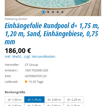
Abbildung ähnlich
Einhängefolie Rundpool d= 1,75 m,
1,20 m, Sand, Einhängebiese, 0,75
mm
186,00 €
inkl. MwSt., zzgl. Versandkosten
Hersteller:
CF Group
Artikelnr.:
10017503081200
EAN:
4255960765124
Lieferzeit:
15-20 Tage
auswählen
Beckengröße
d= 1,50 m
d= 1,75 m
d= 2,00 m
d= 2,25 m
d= 2,50 m
d= 2,75 m
d= 3,00 m
d= 3,20 m