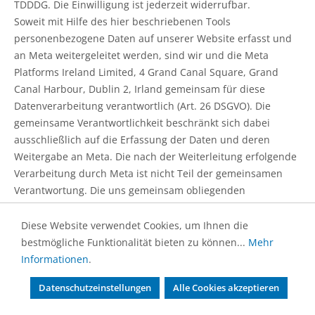
TDDDG. Die Einwilligung ist jederzeit widerrufbar.
Soweit mit Hilfe des hier beschriebenen Tools
personenbezogene Daten auf unserer Website erfasst und
an Meta weitergeleitet werden, sind wir und die Meta
Platforms Ireland Limited, 4 Grand Canal Square, Grand
Canal Harbour, Dublin 2, Irland gemeinsam für diese
Datenverarbeitung verantwortlich (Art. 26 DSGVO). Die
gemeinsame Verantwortlichkeit beschränkt sich dabei
ausschließlich auf die Erfassung der Daten und deren
Weitergabe an Meta. Die nach der Weiterleitung erfolgende
Verarbeitung durch Meta ist nicht Teil der gemeinsamen
Verantwortung. Die uns gemeinsam obliegenden
Verpflichtungen wurden in einer Vereinbarung über
gemeinsame Verarbeitung festgehalten. Den Wortlaut der
Diese Website verwendet Cookies, um Ihnen die
Vereinbarung finden Sie unter:
bestmögliche Funktionalität bieten zu können...
Mehr
https://www.facebook.com/legal/controller_addendum.
Informationen
.
Laut dieser Vereinbarung sind wir für die Erteilung der
Datenschutzeinstellungen
Alle Cookies akzeptieren
Datenschutzinformationen beim Einsatz des Meta-Tools und
für die datenschutzrechtlich sichere Implementierung des