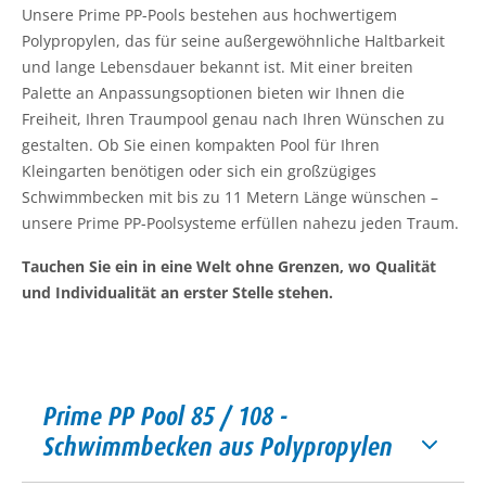
Unsere Prime PP-Pools bestehen aus hochwertigem
Polypropylen, das für seine außergewöhnliche Haltbarkeit
und lange Lebensdauer bekannt ist. Mit einer breiten
Palette an Anpassungsoptionen bieten wir Ihnen die
Freiheit, Ihren Traumpool genau nach Ihren Wünschen zu
gestalten. Ob Sie einen kompakten Pool für Ihren
Kleingarten benötigen oder sich ein großzügiges
Schwimmbecken mit bis zu 11 Metern Länge wünschen –
unsere Prime PP-Poolsysteme erfüllen nahezu jeden Traum.
Tauchen Sie ein in eine Welt ohne Grenzen, wo Qualität
und Individualität an erster Stelle stehen.
Prime PP Pool 85 / 108 -
Schwimmbecken aus Polypropylen