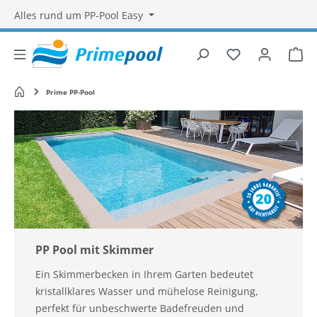
Alles rund um PP-Pool Easy
Du hast 0 Produ
War
Startseite
Prime PP-Pool
PP Pool mit Skimmer
Ein Skimmerbecken in Ihrem Garten bedeutet
kristallklares Wasser und mühelose Reinigung,
perfekt für unbeschwerte Badefreuden und