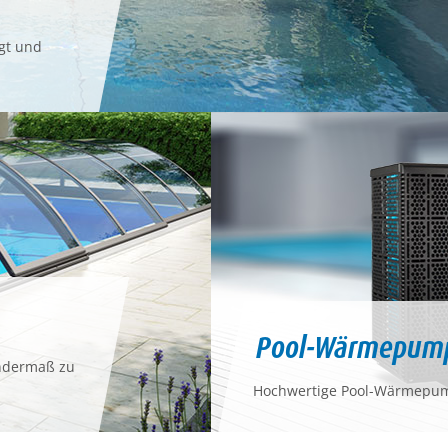
gt und
Pool-Wärmepum
ondermaß zu
Hochwertige Pool-Wärmepump