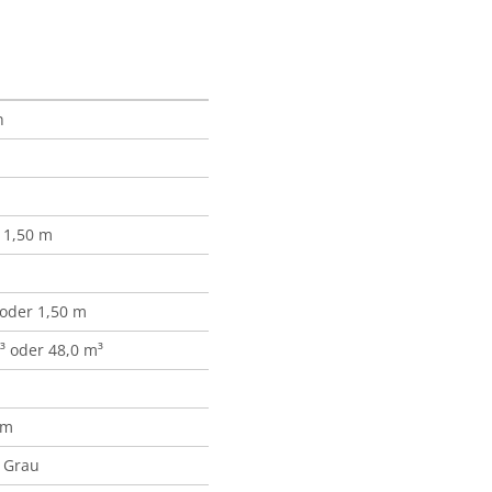
n
 1,50 m
 oder 1,50 m
³ oder 48,0 m³
mm
, Grau