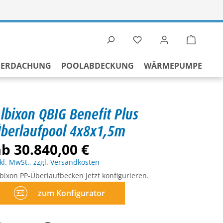
Du hast 0 Produkte auf 
Warenko
BERDACHUNG
POOLABDECKUNG
WÄRMEPUMPE
lbixon QBIG Benefit Plus
berlaufpool 4x8x1,5m
b 30.840,00 €
kl. MwSt., zzgl. Versandkosten
bixon PP-Überlaufbecken jetzt konfigurieren.
zum Konfigurator