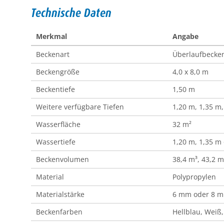
Technische Daten
Merkmal
Angabe
Beckenart
Überlaufbecke
Beckengröße
4,0 x 8,0 m
Beckentiefe
1,50 m
Weitere verfügbare Tiefen
1,20 m, 1,35 m,
Wasserfläche
32 m²
Wassertiefe
1,20 m, 1,35 m
Beckenvolumen
38,4 m³, 43,2 m
Material
Polypropylen
Materialstärke
6 mm oder 8 
Beckenfarben
Hellblau, Weiß