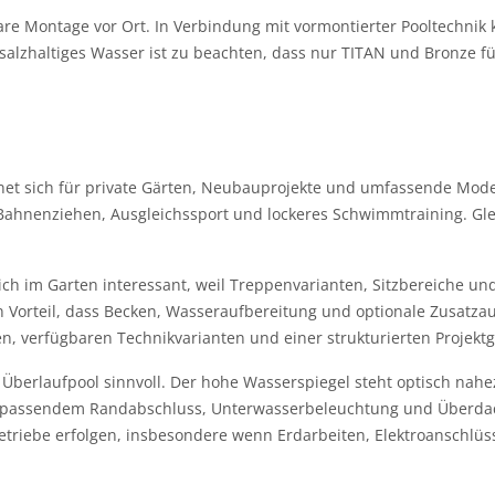
bare Montage vor Ort. In Verbindung mit vormontierter Pooltechnik
lzhaltiges Wasser ist zu beachten, dass nur TITAN und Bronze für
ignet sich für private Gärten, Neubauprojekte und umfassende M
Bahnenziehen, Ausgleichssport und lockeres Schwimmtraining. Gleic
reich im Garten interessant, weil Treppenvarianten, Sitzbereiche
en Vorteil, dass Becken, Wasseraufbereitung und optionale Zusatz
en, verfügbaren Technikvarianten und einer strukturierten Projekt
in Überlaufpool sinnvoll. Der hohe Wasserspiegel steht optisch na
mit passendem Randabschluss, Unterwasserbeleuchtung und Überda
etriebe erfolgen, insbesondere wenn Erdarbeiten, Elektroanschlü