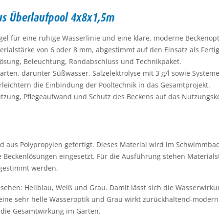
lus Überlaufpool 4x8x1,5m
l für eine ruhige Wasserlinie und eine klare, moderne Beckenopt
erialstärke von 6 oder 8 mm, abgestimmt auf den Einsatz als Ferti
nlösung, Beleuchtung, Randabschluss und Technikpaket.
en, darunter Süßwasser, Salzelektrolyse mit 3 g/l sowie Systeme a
eichtern die Einbindung der Pooltechnik in das Gesamtprojekt.
tzung, Pflegeaufwand und Schutz des Beckens auf das Nutzungs
rd aus Polypropylen gefertigt. Dieses Material wird im Schwimmba
e Beckenlösungen eingesetzt. Für die Ausführung stehen Materia
bgestimmt werden.
gesehen: Hellblau, Weiß und Grau. Damit lässt sich die Wasserwi
 eine sehr helle Wasseroptik und Grau wirkt zurückhaltend-moder
r die Gesamtwirkung im Garten.