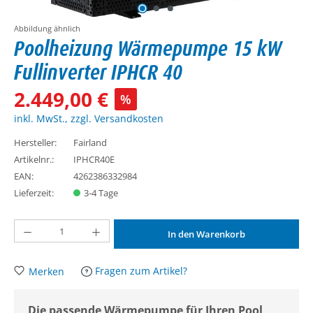
Abbildung ähnlich
Poolheizung Wärmepumpe 15 kW
Fullinverter IPHCR 40
2.449,00 €
%
inkl. MwSt., zzgl. Versandkosten
Hersteller:
Fairland
Artikelnr.:
IPHCR40E
EAN:
4262386332984
Lieferzeit:
3-4 Tage
Produkt Anzahl: Gib den gewünschten Wert ein oder benutze die Schaltflächen um d
In den Warenkorb
Fragen zum Artikel?
Merken
Die passende Wärmepumpe für Ihren Pool