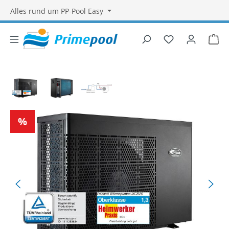
Alles rund um PP-Pool Easy
Du hast 0 Produ
War
Bildergalerie überspringen
Rabatt
%