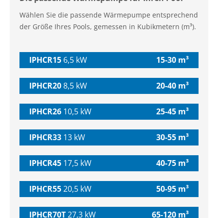
Wählen Sie die passende Wärmepumpe entsprechend
der Größe Ihres Pools, gemessen in Kubikmetern (m³).
IPHCR15
6,5 kW
15-30 m³
IPHCR20
8,5 kW
20-40 m³
IPHCR26
10,5 kW
25-45 m³
IPHCR33
13 kW
30-55 m³
IPHCR45
17,5 kW
40-75 m³
IPHCR55
20,5 kW
50-95 m³
IPHCR70T
27,3 kW
65-120 m³