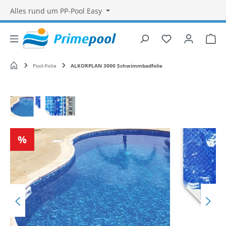
Alles rund um PP-Pool Easy
Du hast 0 Produ
War
Startseite
Pool-Folie
ALKORPLAN 3000 Schwimmbadfolie
Bildergalerie überspringen
Rabatt
%