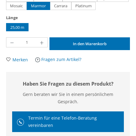
Mosaic
Marmor
Carrara
Platinum
auswählen
Länge
25,00 m
Produkt Anzahl: Gib den gewünschten Wert ein oder benutze die Schaltflächen um d
In den Warenkorb
Fragen zum Artikel?
Merken
Haben Sie Fragen zu diesem Produkt?
Gern beraten wir Sie in einem persönlichem
Gespräch.
Termin für eine Telefon-Beratung
vereinbaren