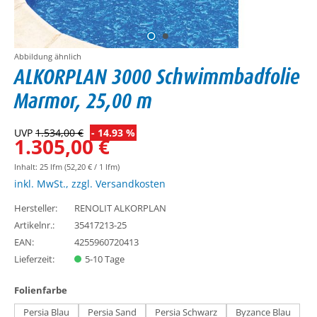
Abbildung ähnlich
ALKORPLAN 3000 Schwimmbadfolie
Marmor, 25,00 m
UVP
1.534,00 €
- 14.93 %
1.305,00 €
Inhalt:
25 lfm
(52,20 € / 1 lfm)
inkl. MwSt., zzgl. Versandkosten
Hersteller:
RENOLIT ALKORPLAN
Artikelnr.:
35417213-25
EAN:
4255960720413
Lieferzeit:
5-10 Tage
auswählen
Folienfarbe
Persia Blau
Persia Sand
Persia Schwarz
Byzance Blau