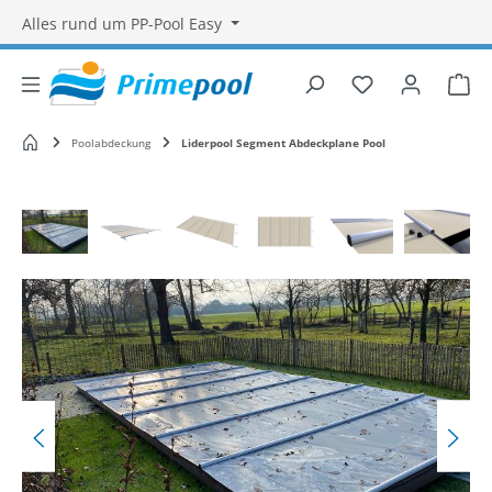
Alles rund um PP-Pool Easy
Du hast 0 Produ
War
Startseite
Poolabdeckung
Liderpool Segment Abdeckplane Pool
Bildergalerie überspringen