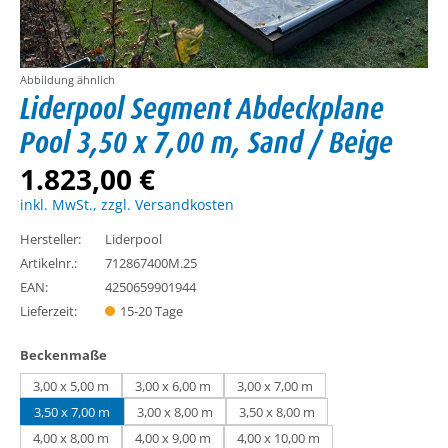
Abbildung ähnlich
Liderpool Segment Abdeckplane
Pool 3,50 x 7,00 m, Sand / Beige
1.823,00 €
inkl. MwSt., zzgl. Versandkosten
Hersteller:
Liderpool
Artikelnr.:
712867400M.25
EAN:
4250659901944
Lieferzeit:
15-20 Tage
auswählen
Beckenmaße
3,00 x 5,00 m
3,00 x 6,00 m
3,00 x 7,00 m
3,50 x 7,00 m
3,00 x 8,00 m
3,50 x 8,00 m
4,00 x 8,00 m
4,00 x 9,00 m
4,00 x 10,00 m