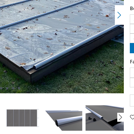
B
F
Pr