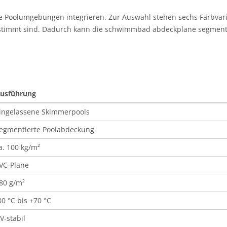
he Poolumgebungen integrieren. Zur Auswahl stehen sechs Farbvaria
stimmt sind. Dadurch kann die schwimmbad abdeckplane segment 
usführung
ingelassene Skimmerpools
egmentierte Poolabdeckung
a. 100 kg/m²
VC-Plane
80 g/m²
30 °C bis +70 °C
V-stabil