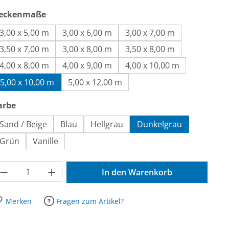
auswählen
eckenmaße
3,00 x 5,00 m
3,00 x 6,00 m
3,00 x 7,00 m
3,50 x 7,00 m
3,00 x 8,00 m
3,50 x 8,00 m
4,00 x 8,00 m
4,00 x 9,00 m
4,00 x 10,00 m
5,00 x 10,00 m
5,00 x 12,00 m
auswählen
arbe
Sand / Beige
Blau
Hellgrau
Dunkelgrau
Grün
Vanille
odukt Anzahl: Gib den gewünschten Wert ein oder benutze die Schaltfläche
In den Warenkorb
Merken
Fragen zum Artikel?