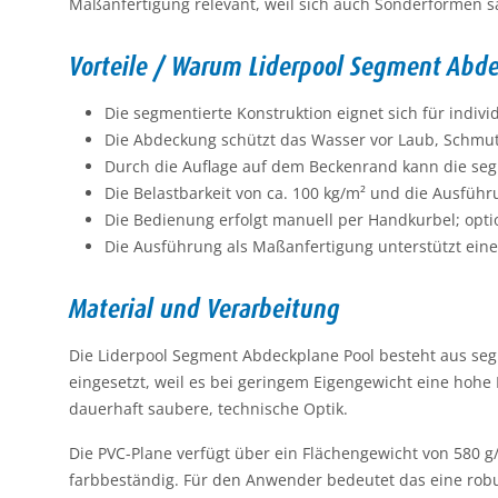
Maßanfertigung relevant, weil sich auch Sonderformen s
Vorteile / Warum Liderpool Segment Abd
Die segmentierte Konstruktion eignet sich für indi
Die Abdeckung schützt das Wasser vor Laub, Schmut
Durch die Auflage auf dem Beckenrand kann die se
Die Belastbarkeit von ca. 100 kg/m² und die Ausfüh
Die Bedienung erfolgt manuell per Handkurbel; optio
Die Ausführung als Maßanfertigung unterstützt eine 
Material und Verarbeitung
Die Liderpool Segment Abdeckplane Pool besteht aus seg
eingesetzt, weil es bei geringem Eigengewicht eine hohe F
dauerhaft saubere, technische Optik.
Die PVC-Plane verfügt über ein Flächengewicht von 580 g/
farbbeständig. Für den Anwender bedeutet das eine robu