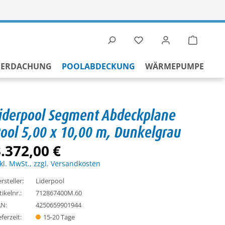
Du hast 0 Produkte auf 
Warenko
BERDACHUNG
POOLABDECKUNG
WÄRMEPUMPE
iderpool Segment Abdeckplane
ool 5,00 x 10,00 m, Dunkelgrau
.372,00 €
kl. MwSt., zzgl. Versandkosten
rsteller:
Liderpool
tikelnr.:
712867400M.60
N:
4250659901944
eferzeit:
15-20 Tage