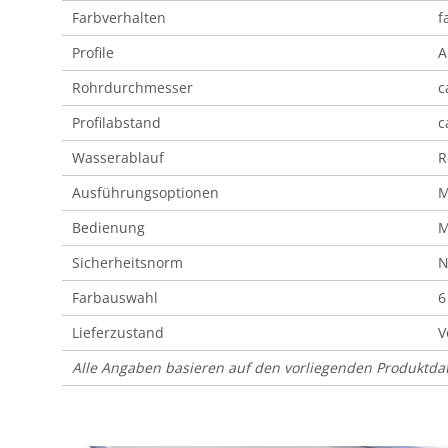
Farbverhalten
f
Profile
A
Rohrdurchmesser
c
Profilabstand
c
Wasserablauf
R
Ausführungsoptionen
M
Bedienung
M
Sicherheitsnorm
N
Farbauswahl
6
Lieferzustand
V
Alle Angaben basieren auf den vorliegenden Produktd