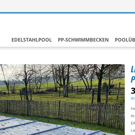
EDELSTAHLPOOL
PP-SCHWIMMBECKEN
POOLÜ
L
P
3
in
He
Ar
EA
Li