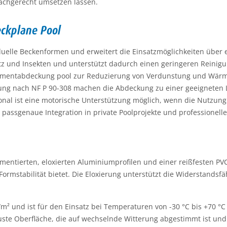
achgerecht umsetzen lassen.
eckplane Pool
viduelle Beckenformen und erweitert die Einsatzmöglichkeiten übe
z und Insekten und unterstützt dadurch einen geringeren Reinig
gmentabdeckung pool zur Reduzierung von Verdunstung und Wärme
rung nach NF P 90-308 machen die Abdeckung zu einer geeigneten L
nal ist eine motorische Unterstützung möglich, wenn die Nutzung i
passgenaue Integration in private Poolprojekte und professionelle
mentierten, eloxierten Aluminiumprofilen und einer reißfesten PV
ormstabilität bietet. Die Eloxierung unterstützt die Widerstandsfä
m² und ist für den Einsatz bei Temperaturen von -30 °C bis +70 °C a
ste Oberfläche, die auf wechselnde Witterung abgestimmt ist und 