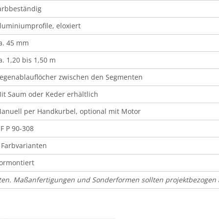
arbbeständig
luminiumprofile, eloxiert
a. 45 mm
a. 1,20 bis 1,50 m
egenablauflöcher zwischen den Segmenten
it Saum oder Keder erhältlich
anuell per Handkurbel, optional mit Motor
F P 90-308
 Farbvarianten
ormontiert
aten. Maßanfertigungen und Sonderformen sollten projektbezogen