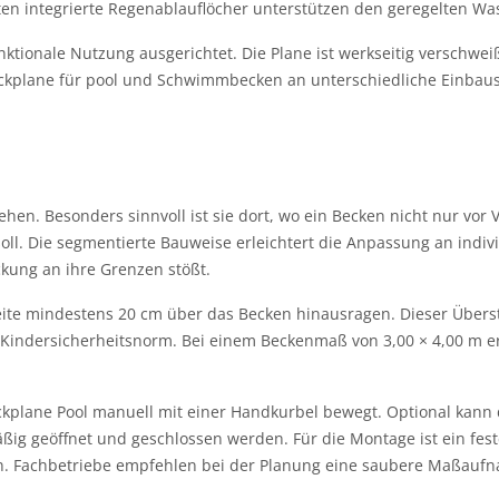
 integrierte Regenablauflöcher unterstützen den geregelten Was
ktionale Nutzung ausgerichtet. Die Plane ist werkseitig verschwei
eckplane für pool und Schwimmbecken an unterschiedliche Einba
hen. Besonders sinnvoll ist sie dort, wo ein Becken nicht nur vor
ll. Die segmentierte Bauweise erleichtert die Anpassung an indivi
kung an ihre Grenzen stößt.
Seite mindestens 20 cm über das Becken hinausragen. Dieser Über
Kindersicherheitsnorm. Bei einem Beckenmaß von 3,00 × 4,00 m er
kplane Pool manuell mit einer Handkurbel bewegt. Optional kann 
g geöffnet und geschlossen werden. Für die Montage ist ein feste
n. Fachbetriebe empfehlen bei der Planung eine saubere Maßaufn