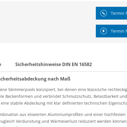
Termin f
Termin f
e
Sicherheitshinweise DIN EN 16582
 Sicherheitsabdeckung nach Maß
sene Skimmerpools konzipiert, bei denen eine klassische rechteck
le Beckenformen und verbindet Schmutzschutz, Belastbarkeit und 
ine stabile Abdeckung mit klar definierten technischen Eigenschaf
mbination aus eloxierten Aluminiumprofilen und einer hochfesten 
ugleich Verdunstung und Wärmeverlust reduziert werden können. F