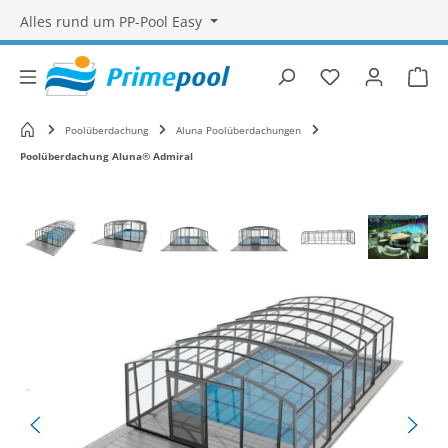
Alles rund um PP-Pool Easy
Du hast 0 Produ
War
Startseite
Poolüberdachung
Aluna Poolüberdachungen
Poolüberdachung Aluna® Admiral
Bildergalerie überspringen