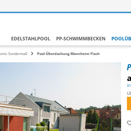
EDELSTAHLPOOL
PP-SCHWIMMBECKEN
POOLÜ
omic Sondermaß
Pool-Überdachung Mannheim Flach
P
a
in
Ü