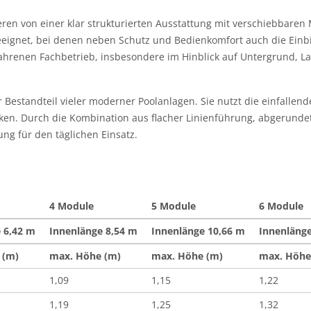
ieren von einer klar strukturierten Ausstattung mit verschiebbare
 geeignet, bei denen neben Schutz und Bedienkomfort auch die Einb
fahrenen Fachbetrieb, insbesondere im Hinblick auf Untergrund, L
estandteil vieler moderner Poolanlagen. Sie nutzt die einfallende
ken. Durch die Kombination aus flacher Linienführung, abgerunde
g für den täglichen Einsatz.
4 Module
5 Module
6 Module
 6,42 m
Innenlänge 8,54 m
Innenlänge 10,66 m
Innenlänge
 (m)
max. Höhe (m)
max. Höhe (m)
max. Höhe
1,09
1,15
1,22
1,19
1,25
1,32