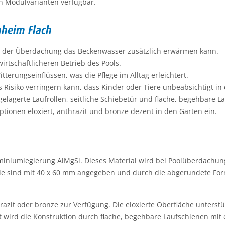
n Modulvarianten verfügbar.
nheim Flach
ter der Überdachung das Beckenwasser zusätzlich erwärmen kann.
rtschaftlicheren Betrieb des Pools.
terungseinflüssen, was die Pflege im Alltag erleichtert.
as Risiko verringern kann, dass Kinder oder Tiere unbeabsichtigt i
lagerte Laufrollen, seitliche Schiebetür und flache, begehbare L
tionen eloxiert, anthrazit und bronze dezent in den Garten ein.
iniumlegierung AlMgSi. Dieses Material wird bei Poolüberdachung
file sind mit 40 x 60 mm angegeben und durch die abgerundete For
razit oder bronze zur Verfügung. Die eloxierte Oberfläche unterst
zt wird die Konstruktion durch flache, begehbare Laufschienen mit