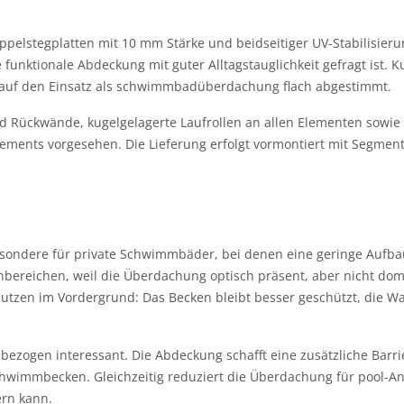
pelstegplatten mit 10 mm Stärke und beidseitiger UV-Stabilisieru
unktionale Abdeckung mit guter Alltagstauglichkeit gefragt ist. Ku
nd auf den Einsatz als schwimmbadüberdachung flach abgestimmt.
ckwände, kugelgelagerte Laufrollen an allen Elementen sowie ein
lements vorgesehen. Die Lieferung erfolgt vormontiert mit Segme
sondere für private Schwimmbäder, bei denen eine geringe Aufba
nbereichen, weil die Überdachung optisch präsent, aber nicht dom
utzen im Vordergrund: Das Becken bleibt besser geschützt, die Wass
lbezogen interessant. Die Abdeckung schafft eine zusätzliche Bar
hwimmbecken. Gleichzeitig reduziert die Überdachung für pool-An
rn kann.