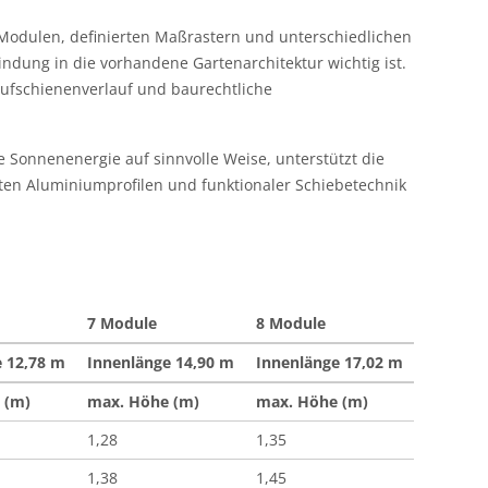
n Modulen, definierten Maßrastern und unterschiedlichen
indung in die vorhandene Gartenarchitektur wichtig ist.
aufschienenverlauf und baurechtliche
 Sonnenenergie auf sinnvolle Weise, unterstützt die
ten Aluminiumprofilen und funktionaler Schiebetechnik
7 Module
8 Module
 12,78 m
Innenlänge 14,90 m
Innenlänge 17,02 m
 (m)
max. Höhe (m)
max. Höhe (m)
1,28
1,35
1,38
1,45