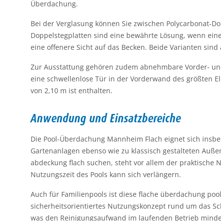
Überdachung.
Bei der Verglasung können Sie zwischen Polycarbonat-Dop
Doppelstegplatten sind eine bewährte Lösung, wenn eine f
eine offenere Sicht auf das Becken. Beide Varianten si
Zur Ausstattung gehören zudem abnehmbare Vorder- und Rü
eine schwellenlose Tür in der Vorderwand des größten E
von 2,10 m ist enthalten.
Anwendung und Einsatzbereiche
Die Pool-Überdachung Mannheim Flach eignet sich insbe
Gartenanlagen ebenso wie zu klassisch gestalteten Auße
abdeckung flach suchen, steht vor allem der praktische N
Nutzungszeit des Pools kann sich verlängern.
Auch für Familienpools ist diese flache überdachung poo
sicherheitsorientiertes Nutzungskonzept rund um das Sc
was den Reinigungsaufwand im laufenden Betrieb minde