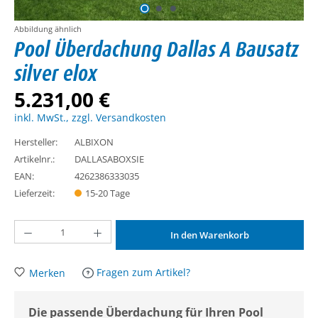
Abbildung ähnlich
Pool Überdachung Dallas A Bausatz
silver elox
5.231,00 €
inkl. MwSt., zzgl. Versandkosten
Hersteller:
ALBIXON
Artikelnr.:
DALLASABOXSIE
EAN:
4262386333035
Lieferzeit:
15-20 Tage
Produkt Anzahl: Gib den gewünschten Wert ein oder benutze die Schaltflächen um d
In den Warenkorb
Fragen zum Artikel?
Merken
Die passende Überdachung für Ihren Pool