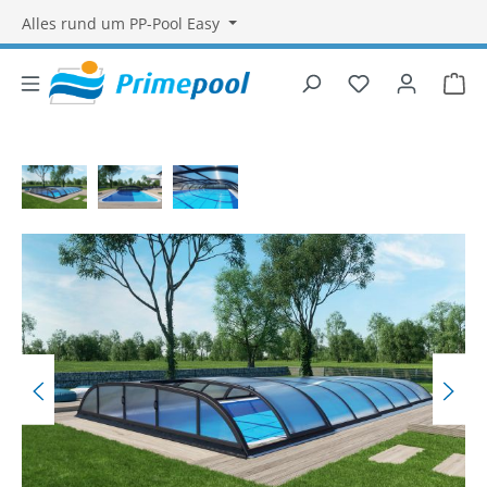
Alles rund um PP-Pool Easy
Du hast 0 Produ
War
Bildergalerie überspringen