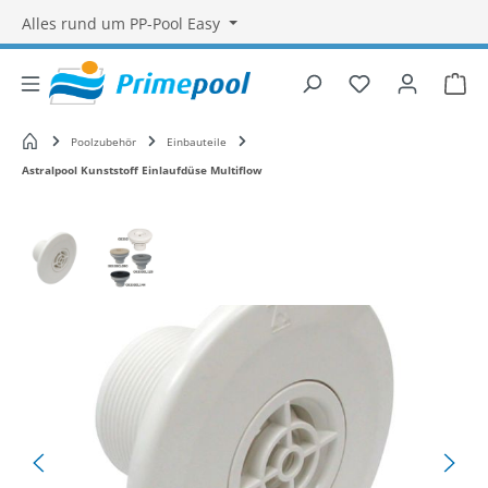
Alles rund um PP-Pool Easy
Du hast 0 Produ
War
Startseite
Poolzubehör
Einbauteile
Astralpool Kunststoff Einlaufdüse Multiflow
Bildergalerie überspringen