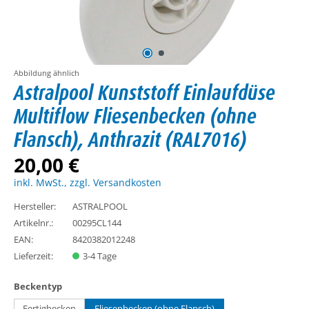
Abbildung ähnlich
Astralpool Kunststoff Einlaufdüse
Multiflow Fliesenbecken (ohne
Flansch), Anthrazit (RAL7016)
20,00 €
inkl. MwSt., zzgl. Versandkosten
Hersteller:
ASTRALPOOL
Artikelnr.:
00295CL144
EAN:
8420382012248
Lieferzeit:
3-4 Tage
auswählen
Beckentyp
Fertigbecken
Fliesenbecken (ohne Flansch)