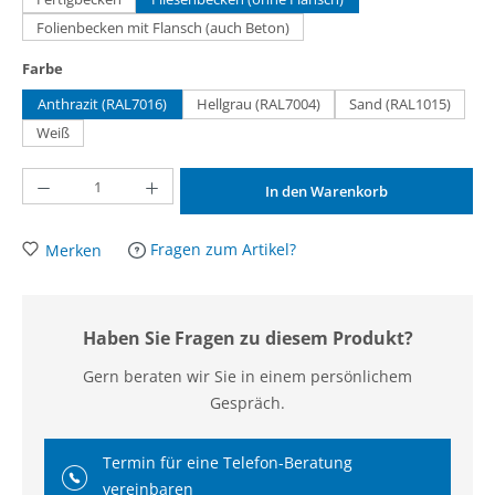
Folienbecken mit Flansch (auch Beton)
auswählen
Farbe
Anthrazit (RAL7016)
Hellgrau (RAL7004)
Sand (RAL1015)
Weiß
Produkt Anzahl: Gib den gewünschten Wert ein oder benutze die Schaltflächen um d
In den Warenkorb
Fragen zum Artikel?
Merken
Haben Sie Fragen zu diesem Produkt?
Gern beraten wir Sie in einem persönlichem
Gespräch.
Termin für eine Telefon-Beratung
vereinbaren