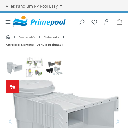
Alles rund um PP-Pool Easy
Du hast 0 Produ
War
Startseite
Poolzubehör
Einbauteile
Astralpool Skimmer Typ 17.5 Breitmaul
Bildergalerie überspringen
Rabatt
%