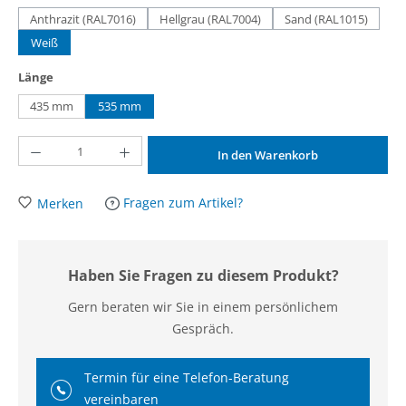
Anthrazit (RAL7016)
Hellgrau (RAL7004)
Sand (RAL1015)
(Diese Option ist zurzeit nicht verfügbar.)
(Diese Option ist zurzeit nicht verfügbar.)
(Diese Option ist
Weiß
auswählen
Länge
435 mm
535 mm
Produkt Anzahl: Gib den gewünschten Wert ein oder benutze die Schaltflächen um d
In den Warenkorb
Fragen zum Artikel?
Merken
Haben Sie Fragen zu diesem Produkt?
Gern beraten wir Sie in einem persönlichem
Gespräch.
Termin für eine Telefon-Beratung
vereinbaren