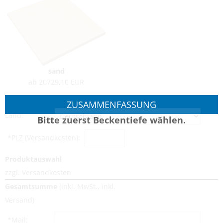
sand
ab 20729,10 EUR
ZUSAMMENFASSUNG
Land:
Bitte zuerst Beckentiefe wählen.
*PLZ (Versandkosten):
Produktauswahl
zzgl. Versandkosten
Gesamtsumme
(inkl. MwSt., inkl.
Versand)
*Mail: