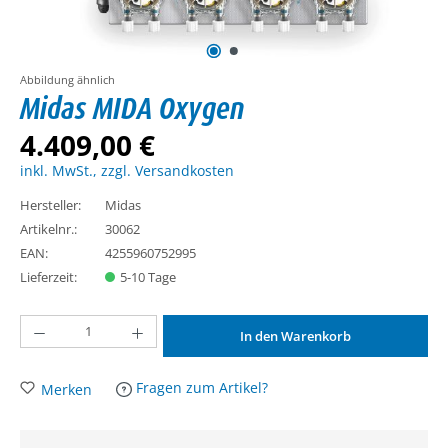
Abbildung ähnlich
Midas MIDA Oxygen
4.409,00 €
inkl. MwSt., zzgl. Versandkosten
Hersteller:
Midas
Artikelnr.:
30062
EAN:
4255960752995
Lieferzeit:
5-10 Tage
Produkt Anzahl: Gib den gewünschten Wert ein oder benutze die Schaltflächen um d
In den Warenkorb
Fragen zum Artikel?
Merken