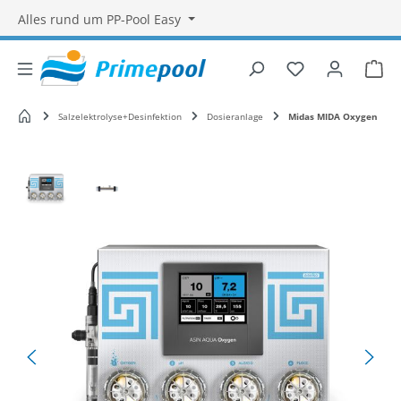
Alles rund um PP-Pool Easy
Du hast 0 Produ
War
Startseite
Salzelektrolyse+Desinfektion
Dosieranlage
Midas MIDA Oxygen
Bildergalerie überspringen