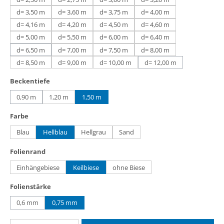
d= 3,50 m
d= 3,60 m
d= 3,75 m
d= 4,00 m
d= 4,16 m
d= 4,20 m
d= 4,50 m
d= 4,60 m
d= 5,00 m
d= 5,50 m
d= 6,00 m
d= 6,40 m
d= 6,50 m
d= 7,00 m
d= 7,50 m
d= 8,00 m
(Diese Option ist zurzeit nicht verfügbar.)
d= 8,50 m
d= 9,00 m
d= 10,00 m
d= 12,00 m
(Diese Option ist zurzeit
auswählen
Beckentiefe
0,90 m
1,20 m
1,50 m
(Diese Option ist zurzeit nicht verfügbar.)
auswählen
Farbe
Blau
Hellblau
Hellgrau
Sand
auswählen
Folienrand
Einhängebiese
Keilbiese
ohne Biese
auswählen
Folienstärke
0,6 mm
0,75 mm
(Diese Option ist zurzeit nicht verfügbar.)