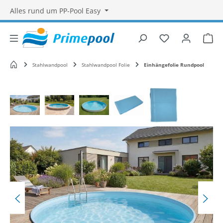
Alles rund um PP-Pool Easy
Du hast 0 Produ
War
Startseite
Stahlwandpool
Stahlwandpool Folie
Einhängefolie Rundpool
Bildergalerie überspringen