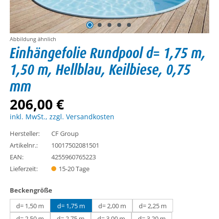
Abbildung ähnlich
Einhängefolie Rundpool d= 1,75 m,
1,50 m, Hellblau, Keilbiese, 0,75
mm
206,00 €
inkl. MwSt., zzgl. Versandkosten
Hersteller:
CF Group
Artikelnr.:
10017502081501
EAN:
4255960765223
Lieferzeit:
15-20 Tage
auswählen
Beckengröße
d= 1,50 m
d= 1,75 m
d= 2,00 m
d= 2,25 m
d= 2,50 m
d= 2,75 m
d= 3,00 m
d= 3,20 m