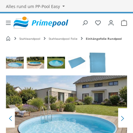
Alles rund um PP-Pool Easy
Du hast 0 Produ
War
Startseite
Stahlwandpool
Stahlwandpool Folie
Einhängefolie Rundpool
Bildergalerie überspringen