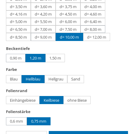
d= 3,50 m
d= 3,60 m
d= 3,75 m
d= 4,00 m
d= 4,16 m
d= 4,20 m
d= 4,50 m
d= 4,60 m
d= 5,00 m
d= 5,50 m
d= 6,00 m
d= 6,40 m
d= 6,50 m
d= 7,00 m
d= 7,50 m
d= 8,00 m
(Diese Option ist zurzeit n
d= 8,50 m
d= 9,00 m
d= 10,00 m
d= 12,00 m
(Diese Option ist zurzeit nicht verfügbar.)
auswählen
Beckentiefe
0,90 m
1,20 m
1,50 m
(Diese Option ist zurzeit nicht verfügbar.)
auswählen
Farbe
Blau
Hellblau
Hellgrau
Sand
auswählen
Folienrand
Einhängebiese
Keilbiese
ohne Biese
auswählen
Folienstärke
0,6 mm
0,75 mm
(Diese Option ist zurzeit nicht verfügbar.)