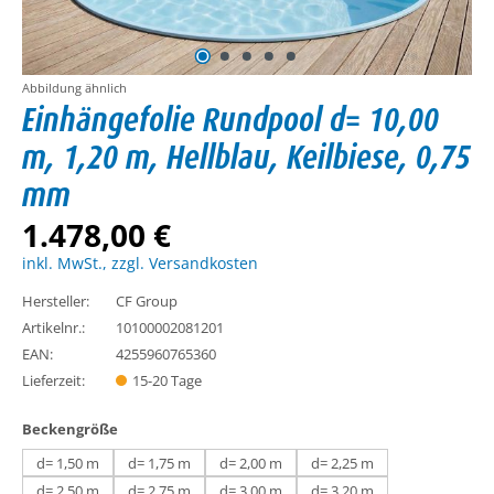
Abbildung ähnlich
Einhängefolie Rundpool d= 10,00
m, 1,20 m, Hellblau, Keilbiese, 0,75
mm
1.478,00 €
inkl. MwSt., zzgl. Versandkosten
Hersteller:
CF Group
Artikelnr.:
10100002081201
EAN:
4255960765360
Lieferzeit:
15-20 Tage
auswählen
Beckengröße
d= 1,50 m
d= 1,75 m
d= 2,00 m
d= 2,25 m
d= 2,50 m
d= 2,75 m
d= 3,00 m
d= 3,20 m