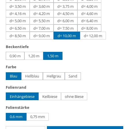
(Diese Option ist zurzeit nicht verfügbar.)
d= 3,50 m
d= 3,60 m
d= 3,75 m
d= 4,00 m
(Diese Option ist zurzeit nicht verfügbar.)
d= 4,16 m
d= 4,20 m
d= 4,50 m
d= 4,60 m
d= 5,00 m
d= 5,50 m
d= 6,00 m
d= 6,40 m
d= 6,50 m
d= 7,00 m
d= 7,50 m
d= 8,00 m
(Diese Option ist zurzeit nicht verfügbar.)
(Diese Option ist zurzeit n
d= 8,50 m
d= 9,00 m
d= 10,00 m
d= 12,00 m
(Diese Option ist zurzeit nicht verfügbar.)
auswählen
Beckentiefe
0,90 m
1,20 m
1,50 m
(Diese Option ist zurzeit nicht verfügbar.)
auswählen
Farbe
Blau
Hellblau
Hellgrau
Sand
(Diese Option ist zurzeit nicht verfügbar.)
(Diese Option ist zurzeit nicht verfügbar.)
(Diese Option ist zurzeit nicht verfügb
auswählen
Folienrand
Einhängebiese
Keilbiese
ohne Biese
auswählen
Folienstärke
0,6 mm
0,75 mm