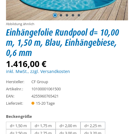
Abbildung ähnlich
Einhängefolie Rundpool d= 10,00
m, 1,50 m, Blau, Einhängebiese,
0,6 mm
1.416,00 €
inkl. MwSt., zzgl. Versandkosten
Hersteller:
CF Group
Artikelnr.:
10100001061500
EAN:
4255960765421
Lieferzeit:
15-20 Tage
auswählen
Beckengröße
d= 1,50 m
d= 1,75 m
d= 2,00 m
d= 2,25 m
(Diese Option ist zurzeit n
d= 2,50 m
d= 2,75 m
d= 3,00 m
d= 3,20 m