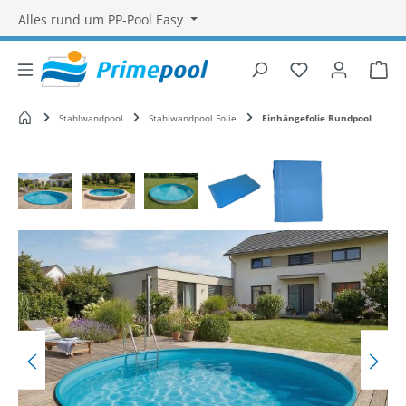
Alles rund um PP-Pool Easy
Du hast 0 Produ
War
Startseite
Stahlwandpool
Stahlwandpool Folie
Einhängefolie Rundpool
Bildergalerie überspringen