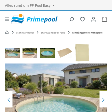
Alles rund um PP-Pool Easy
Du hast 0 Produ
War
Startseite
Stahlwandpool
Stahlwandpool Folie
Einhängefolie Rundpool
Bildergalerie überspringen