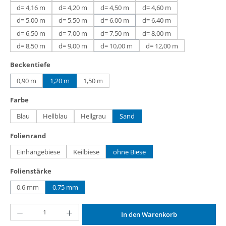
d= 4,16 m
d= 4,20 m
d= 4,50 m
d= 4,60 m
d= 5,00 m
d= 5,50 m
d= 6,00 m
d= 6,40 m
(Diese Option ist zurzeit nicht verfügbar.)
d= 6,50 m
d= 7,00 m
d= 7,50 m
d= 8,00 m
d= 8,50 m
d= 9,00 m
d= 10,00 m
d= 12,00 m
(Diese Option ist zurzeit nicht verfügbar.)
auswählen
Beckentiefe
0,90 m
1,20 m
1,50 m
(Diese Option ist zurzeit nicht verfügbar.)
auswählen
Farbe
Blau
Hellblau
Hellgrau
Sand
auswählen
Folienrand
Einhängebiese
Keilbiese
ohne Biese
auswählen
Folienstärke
0,6 mm
0,75 mm
(Diese Option ist zurzeit nicht verfügbar.)
Produkt Anzahl: Gib den gewünschten Wert ein oder benutze die Schaltflächen um d
In den Warenkorb