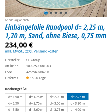
Abbildung ähnlich
Einhängefolie Rundpool d= 2,25 m,
1,20 m, Sand, ohne Biese, 0,75 mm
234,00 €
inkl. MwSt., zzgl. Versandkosten
Hersteller:
CF Group
Artikelnr.:
10022503081203
EAN:
4255960766206
Lieferzeit:
15-20 Tage
auswählen
Beckengröße
d= 1,50 m
d= 1,75 m
d= 2,00 m
d= 2,25 m
d= 2,50 m
d= 2,75 m
d= 3,00 m
d= 3,20 m
d= 3,50 m
d= 3,60 m
d= 3,75 m
d= 4,00 m