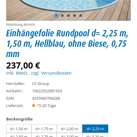
Abbildung ähnlich
Einhängefolie Rundpool d= 2,25 m,
1,50 m, Hellblau, ohne Biese, 0,75
mm
237,00 €
inkl. MwSt., zzgl. Versandkosten
Hersteller:
CF Group
Artikelnr.:
10022502081503
EAN:
4255960766268
Lieferzeit:
15-20 Tage
auswählen
Beckengröße
d= 1,50 m
d= 1,75 m
d= 2,00 m
d= 2,25 m
d= 2,50 m
d= 2,75 m
d= 3,00 m
d= 3,20 m