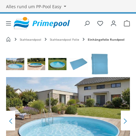
Alles rund um PP-Pool Easy
Du hast 0 Produ
War
Startseite
Stahlwandpool
Stahlwandpool Folie
Einhängefolie Rundpool
Bildergalerie überspringen