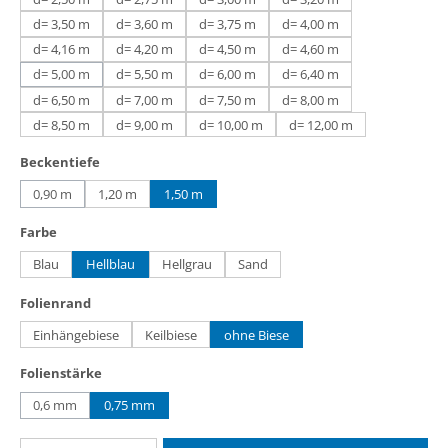
d= 3,50 m
d= 3,60 m
d= 3,75 m
d= 4,00 m
d= 4,16 m
d= 4,20 m
d= 4,50 m
d= 4,60 m
d= 5,00 m
d= 5,50 m
d= 6,00 m
d= 6,40 m
(Diese Option ist zurzeit nicht verfügbar.)
d= 6,50 m
d= 7,00 m
d= 7,50 m
d= 8,00 m
d= 8,50 m
d= 9,00 m
d= 10,00 m
d= 12,00 m
auswählen
Beckentiefe
0,90 m
1,20 m
1,50 m
(Diese Option ist zurzeit nicht verfügbar.)
auswählen
Farbe
Blau
Hellblau
Hellgrau
Sand
auswählen
Folienrand
Einhängebiese
Keilbiese
ohne Biese
auswählen
Folienstärke
0,6 mm
0,75 mm
(Diese Option ist zurzeit nicht verfügbar.)