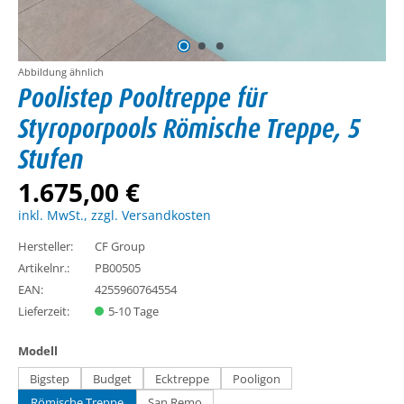
Abbildung ähnlich
Poolistep Pooltreppe für
Styroporpools Römische Treppe, 5
Stufen
1.675,00 €
inkl. MwSt., zzgl. Versandkosten
Hersteller:
CF Group
Artikelnr.:
PB00505
EAN:
4255960764554
Lieferzeit:
5-10 Tage
auswählen
Modell
Bigstep
Budget
Ecktreppe
Pooligon
Römische Treppe
San Remo