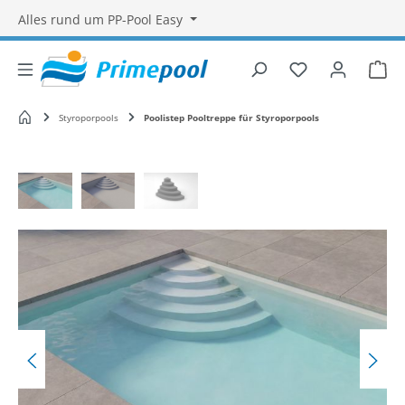
Alles rund um PP-Pool Easy
Du hast 0 Produ
War
Startseite
Styroporpools
Poolistep Pooltreppe für Styroporpools
Bildergalerie überspringen