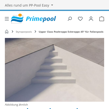
Alles rund um PP-Pool Easy
Du hast 0 Produ
War
Startseite
Styroporpools
Upper Class Pooltreppe Ecktreppe 45° für Folienpools
Bildergalerie überspringen
Abbildung ähnlich