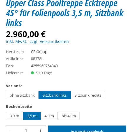
Upper Class Pooltreppe Ecktreppe
45° für Folienpools 3,5 m, Sitzbank
links
2.960,00 €
inkl. MwSt., zzgl. Versandkosten
Hersteller:
CF Group
Artikelnr.:
08378L
EAN:
4255960764349
Lieferzeit:
5-10 Tage
auswählen
Variante
ohne Sitzbank
Sitzbank links
Sitzbank rechts
(Diese Option ist zurzeit nicht verfügbar.)
auswählen
Beckenbreite
3,0 m
3,5 m
4,0 m
bis 4,0m
(Diese Option ist zurzeit nicht verfügbar.)
Produkt Anzahl: Gib den gewünschten Wert ein oder benutze die Schaltflächen um d
In den Warenkorb