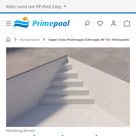
Alles rund um PP-Pool Easy
Du hast 0 Produ
War
Startseite
Styroporpools
Upper Class Pooltreppe Ecktreppe 45° für Folienpools
Bildergalerie überspringen
Abbildung ähnlich