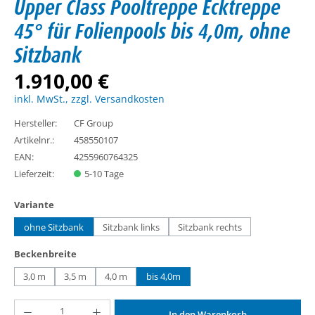
Upper Class Pooltreppe Ecktreppe
45° für Folienpools bis 4,0m, ohne
Sitzbank
1.910,00 €
inkl. MwSt., zzgl. Versandkosten
Hersteller:
CF Group
Artikelnr.:
458550107
EAN:
4255960764325
Lieferzeit:
5-10 Tage
auswählen
Variante
ohne Sitzbank
Sitzbank links
Sitzbank rechts
(Diese Option ist zurzeit nicht verfügbar.)
(Diese Option ist zurzeit nich
auswählen
Beckenbreite
3,0 m
3,5 m
4,0 m
bis 4,0m
(Diese Option ist zurzeit nicht verfügbar.)
(Diese Option ist zurzeit nicht verfügbar.)
(Diese Option ist zurzeit nicht verfügbar.)
Produkt Anzahl: Gib den gewünschten Wert ein oder benutze die Schaltflächen um d
In den Warenkorb