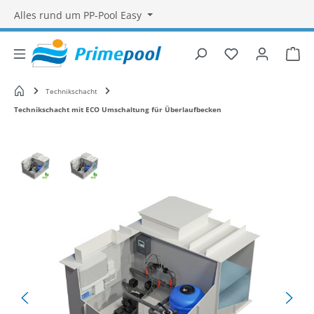
Alles rund um PP-Pool Easy
Du hast 0 Produ
War
Startseite
Technikschacht
Technikschacht mit ECO Umschaltung für Überlaufbecken
Bildergalerie überspringen