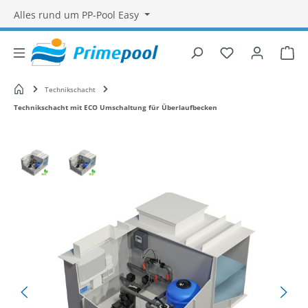
Alles rund um PP-Pool Easy
Du hast 0 Produ
War
Startseite
Technikschacht
Technikschacht mit ECO Umschaltung für Überlaufbecken
Bildergalerie überspringen