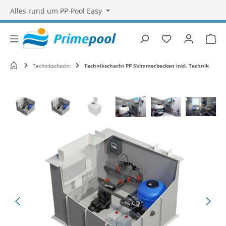
Alles rund um PP-Pool Easy
Du hast 0 Produ
War
Startseite
Technikschacht
Technikschacht PP Skimmerbecken inkl. Technik
Bildergalerie überspringen