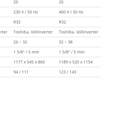
20
20
230 V / 50 Hz
400 V / 50 Hz
R32
R32
rter
Toshiba, Vollinverter
Toshiba, Vollinverter
26 ~ 32
32 ~ 38
1 5/8" / 5 mm
1 5/8" / 5 mm
1177 x 545 x 860
1189 x 520 x 1154
94 / 111
123 / 143