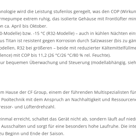
ologie wird die Leistung stufenlos geregelt, was den COP (Wirkun
ärmepumpe extrem ruhig, das isolierte Gehäuse mit Frontlüfter mind
n ca. April bis Oktober.
0-Modelle) bzw. -15 °C (R32-Modelle) – auch in kühlen Nächten ein
Titan ist resistent gegen Korrosion durch Salzwasser (bis zu gäng
ellen, R32 bei größeren – beide mit reduzierter Kältemittelfüll
ence) mit COP bis 11,2 (26 °C/26 °C/80 % rel. Feuchte).
 zur bequemen Überwachung und Steuerung (modellabhängig, sieh
ause der CF Group, einem der führenden Multispezialisten fü
oltechnik mit dem Anspruch an Nachhaltigkeit und Ressourceneffiz
pressor- und Lüfterdrehzahl.
inmal erreicht, schaltet das Gerät nicht ab, sondern läuft auf nied
nd Ausschalten und sorgt für eine besonders hohe Laufruhe. Die in
zu Beginn und Ende der Saison.