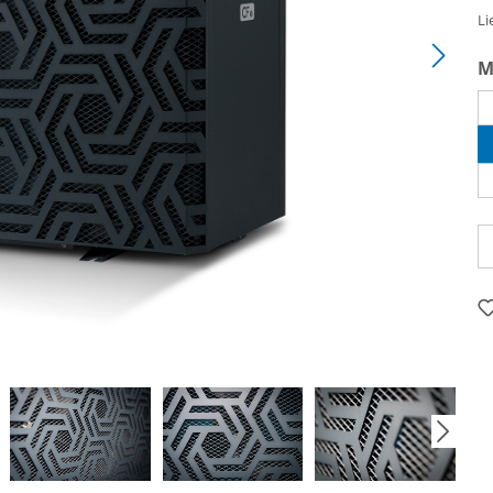
Li
M
Pr