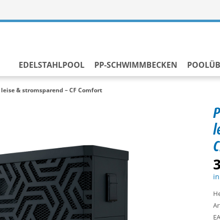
EDELSTAHLPOOL
PP-SCHWIMMBECKEN
POOLÜ
leise & stromsparend – CF Comfort
P
l
C
3
in
He
Ar
EA