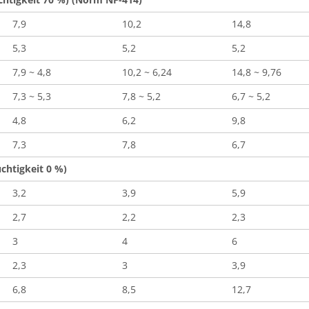
7,9
10,2
14,8
5,3
5,2
5,2
7,9 ~ 4,8
10,2 ~ 6,24
14,8 ~ 9,76
7,3 ~ 5,3
7,8 ~ 5,2
6,7 ~ 5,2
4,8
6,2
9,8
7,3
7,8
6,7
chtigkeit 0 %)
3,2
3,9
5,9
2,7
2,2
2,3
3
4
6
2,3
3
3,9
6,8
8,5
12,7