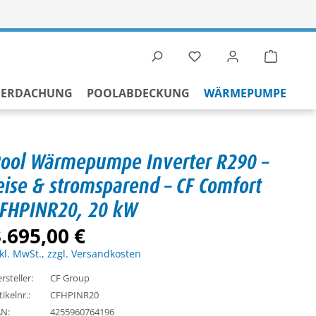
Du hast 0 Produkte auf 
Warenko
BERDACHUNG
POOLABDECKUNG
WÄRMEPUMPE
ool Wärmepumpe Inverter R290 –
eise & stromsparend – CF Comfort
FHPINR20, 20 kW
.695,00 €
kl. MwSt., zzgl. Versandkosten
rsteller:
CF Group
tikelnr.:
CFHPINR20
N:
4255960764196