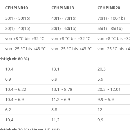
CFHPINR10
CFHPINR13
CFHPINR20
30(1) - 50(1b)
40(1) - 70(1b)
70(1) - 100(1b)
20(1) - 40(1b)
30(1) - 60(1b)
55(1) - 85(1b)
von +8 °C bis +32 °C
von +8 °C bis +32 °C
von +8 °C bis +3
von -25 °C bis +43 °C
von -25 °C bis +43 °C
von -25 °C bis +
chtigkeit 80 %)
10,4
13,1
20,3
6,9
6,9
5,9
10,4 ~ 6,22
13,1 ~ 8,78
20,3 ~ 12,01
10,4 ~ 6,9
11,2 ~ 6,9
9,9 ~ 5,9
6,2
8,8
12
10,4
11,2
9,9
uchtigkeit 70 %) (Norm NF-414)