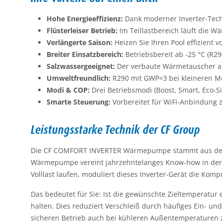
Hohe Energieeffizienz:
Dank moderner Inverter-Techn
Flüsterleiser Betrieb:
Im Teillastbereich läuft die W
Verlängerte Saison:
Heizen Sie Ihren Pool effizient vo
Breiter Einsatzbereich:
Betriebsbereit ab -25 °C (R29
Salzwassergeeignet:
Der verbaute Wärmetauscher aus 
Umweltfreundlich:
R290 mit GWP=3 bei kleineren Mod
Modi & COP:
Drei Betriebsmodi (Boost, Smart, Eco-Sil
Smarte Steuerung:
Vorbereitet für WiFi-Anbindung
Leistungsstarke Technik der CF Group
Die CF COMFORT INVERTER Wärmepumpe stammt aus dem H
Wärmepumpe vereint jahrzehntelanges Know-how in der Po
Volllast laufen, moduliert dieses Inverter-Gerät die Kom
Das bedeutet für Sie: Ist die gewünschte Zieltemperatur e
halten. Dies reduziert Verschleiß durch häufiges Ein- u
sicheren Betrieb auch bei kühleren Außentemperaturen 