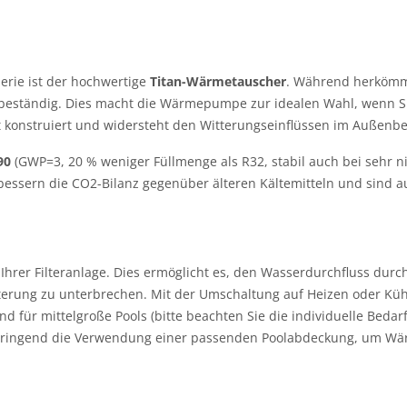
rie ist der hochwertige
Titan-Wärmetauscher
. Während herkömml
t beständig. Dies macht die Wärmepumpe zur idealen Wahl, wenn Sie
st konstruiert und widersteht den Witterungseinflüssen im Außenbe
90
(GWP=3, 20 % weniger Füllmenge als R32, stabil auch bei sehr 
bessern die CO2-Bilanz gegenüber älteren Kältemitteln und sind au
f Ihrer Filteranlage. Dies ermöglicht es, den Wasserdurchfluss du
terung zu unterbrechen. Mit der Umschaltung auf Heizen oder Kühl
d für mittelgroße Pools (bitte beachten Sie die individuelle Be
 dringend die Verwendung einer passenden Poolabdeckung, um Wär