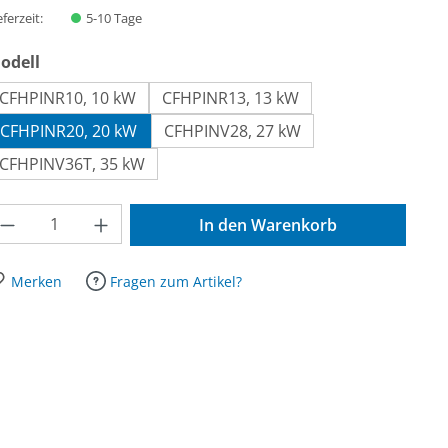
eferzeit:
5-10 Tage
auswählen
odell
CFHPINR10, 10 kW
CFHPINR13, 13 kW
CFHPINR20, 20 kW
CFHPINV28, 27 kW
CFHPINV36T, 35 kW
odukt Anzahl: Gib den gewünschten Wert ein oder benutze die Schaltfläche
In den Warenkorb
Merken
Fragen zum Artikel?