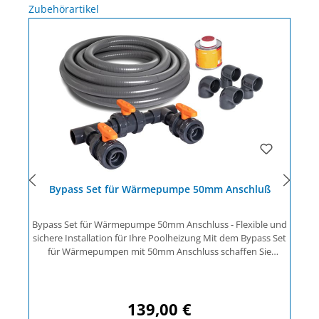
Produktgalerie überspringen
Zubehörartikel
Bypass Set für Wärmepumpe 50mm Anschluß
Bypass Set für Wärmepumpe 50mm Anschluss - Flexible und
sichere Installation für Ihre Poolheizung Mit dem Bypass Set
für Wärmepumpen mit 50mm Anschluss schaffen Sie
optimale Bedingungen für die Einbindung einer
Wärmepumpe, Solarheizung oder weiterer
s
Wasserverbraucher in Ihren bestehenden Pool-Filterkreislauf.
139,00 €
Dieses Set ermöglicht Ihnen eine kontrollierte
Regulärer Preis: