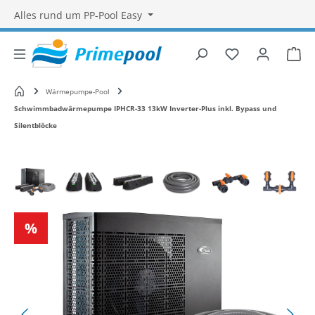
Alles rund um PP-Pool Easy
Du hast 0 Produ
War
Startseite
Wärmepumpe-Pool
Schwimmbadwärmepumpe IPHCR-33 13kW Inverter-Plus inkl. Bypass und
Silentblöcke
Bildergalerie überspringen
Rabatt
%