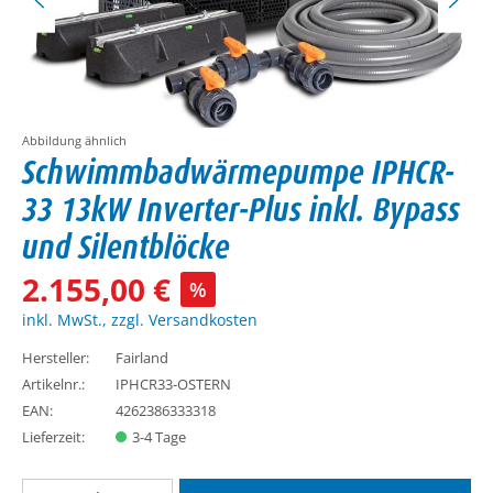
Abbildung ähnlich
Schwimmbadwärmepumpe IPHCR-
33 13kW Inverter-Plus inkl. Bypass
und Silentblöcke
2.155,00 €
%
inkl. MwSt., zzgl. Versandkosten
Hersteller:
Fairland
Artikelnr.:
IPHCR33-OSTERN
EAN:
4262386333318
Lieferzeit:
3-4 Tage
Produkt Anzahl: Gib den gewünschten Wert ein oder benutze die Schaltflächen um d