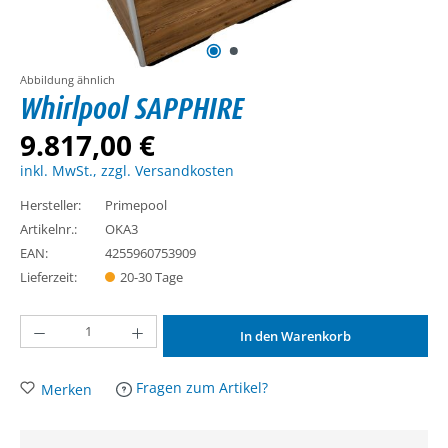
Abbildung ähnlich
Whirlpool SAPPHIRE
9.817,00 €
inkl. MwSt., zzgl. Versandkosten
Hersteller:
Primepool
Artikelnr.:
OKA3
EAN:
4255960753909
Lieferzeit:
20-30 Tage
Produkt Anzahl: Gib den gewünschten Wert ein oder benutze die Schaltflächen um d
In den Warenkorb
Fragen zum Artikel?
Merken