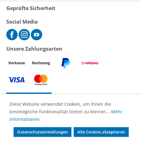
Geprüfte Sicherheit
Social Media
Unsere Zahlungsarten
Vertrag widerrufen
Diese Website verwendet Cookies, um Ihnen die
bestmögliche Funktionalität bieten zu können...
Mehr
© 2026 Primepool - Alle Rechte vorbehalten.
Informationen
.
Impressum
AGB
Datenschutz
Widerrufsrecht
Cookie
Datenschutzeinstellungen
Alle Cookies akzeptieren
Einstellungen