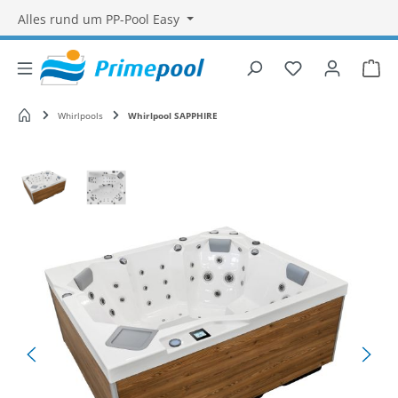
Alles rund um PP-Pool Easy
Du hast 0 Produ
War
Startseite
Whirlpools
Whirlpool SAPPHIRE
Bildergalerie überspringen